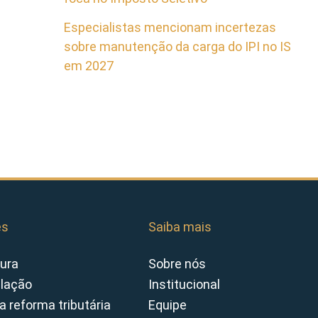
Especialistas mencionam incertezas
sobre manutenção da carga do IPI no IS
em 2027
es
Saiba mais
ura
Sobre nós
slação
Institucional
a reforma tributária
Equipe