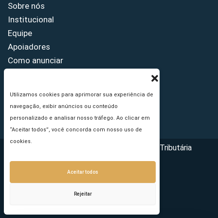
Sobre nós
Institucional
Equipe
Apoiadores
Como anunciar
Fale conosco
Termos de uso
Utilizamos cookies para aprimorar sua experiência de
Política de privacidade
navegação, exibir anúncios ou conteúdo
Princípios Editoriais
personalizado e analisar nosso tráfego. Ao clicar em
“Aceitar todos”, você concorda com nosso uso de
cookies.
Copyright © 2026 - Portal da Reforma Tributária
Aceitar todos
Rejeitar