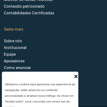
Conteúdo patrocinado
Contabilidades Certificadas
Saiba mais
Sobre nós
Institucional
Equipe
Apoiadores
Como anunciar
Fale conosco
Termos de uso
Utilizamos cookies para aprimorar sua experiência de
Política de privacidade
navegação, exibir anúncios ou conteúdo
Princípios Editoriais
personalizado e analisar nosso tráfego. Ao clicar em
“Aceitar todos”, você concorda com nosso uso de