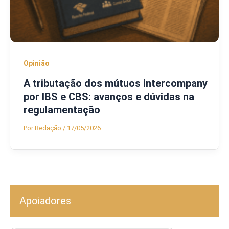
Opinião
A tributação dos mútuos intercompany
por IBS e CBS: avanços e dúvidas na
regulamentação
Por
Redação
/
17/05/2026
Apoiadores