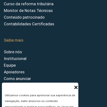
Curso da reforma tributária
Monitor de Notas Técnicas
Conteúdo patrocinado
Contabilidades Certificadas
Saiba mais
Sobre nós
Institucional
Equipe
Apoiadores
Como anunciar
Fale conosco
Termos de uso
Utilizamos cookies para aprimorar sua experiência de
Política de privacidade
navegação, exibir anúncios ou conteúdo
Princípios Editoriais
personalizado e analisar nosso tráfego. Ao clicar em