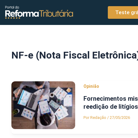
o
Ir para o conteúdo
conteúdo
Teste grá
NF-e (Nota Fiscal Eletrônica
Opinião
Fornecimentos mist
reedição de litígios
Por
Redação
/
27/05/2026