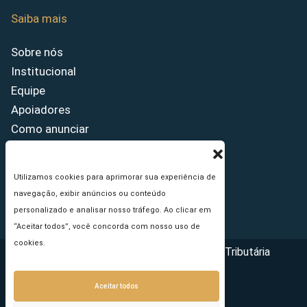
Saiba mais
Sobre nós
Institucional
Equipe
Apoiadores
Como anunciar
Fale conosco
Termos de uso
Utilizamos cookies para aprimorar sua experiência de
Política de privacidade
navegação, exibir anúncios ou conteúdo
Princípios Editoriais
personalizado e analisar nosso tráfego. Ao clicar em
“Aceitar todos”, você concorda com nosso uso de
cookies.
Copyright © 2026 - Portal da Reforma Tributária
Aceitar todos