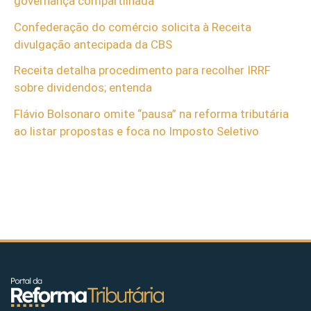
governança compartilhada
Confederação do comércio solicita à Receita
divulgação antecipada da CBS
Receita detalha procedimento para recolher IRRF
sobre dividendos; entenda
Flávio Bolsonaro omite “pausa” na reforma tributária
ao listar propostas e foca no Imposto Seletivo