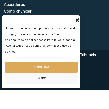
Apoiadores
Como anunciar
Fale conosco
Termos de uso
Utilizamos cookies para aprimorar sua experiência de
Política de privacidade
navegação, exibir anúncios ou conteúdo
Princípios Editoriais
personalizado e analisar nosso tráfego. Ao clicar em
“Aceitar todos”, você concorda com nosso uso de
cookies.
Copyright © 2026 - Portal da Reforma Tributária
Aceitar todos
Rejeitar
Seu e-mail