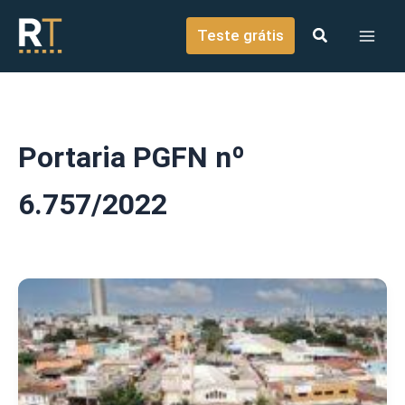
o
Ir para o conteúdo
conteúdo
Teste grátis
Portaria PGFN nº
6.757/2022