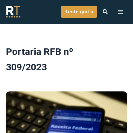
o
Ir para o conteúdo
conteúdo
Teste grátis
Portaria RFB nº
309/2023