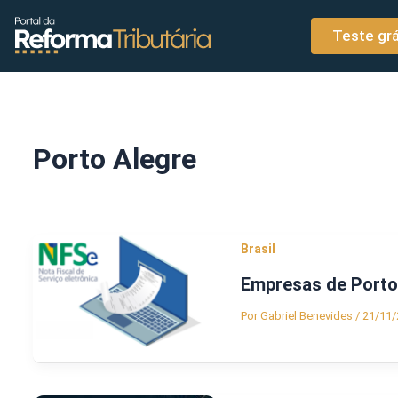
o
Ir para o conteúdo
conteúdo
Teste grá
Porto Alegre
Brasil
Empresas de Porto 
Por
Gabriel Benevides
/
21/11/