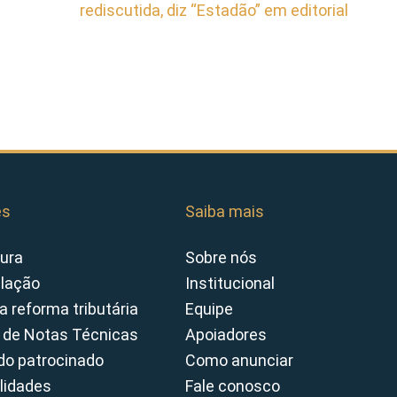
rediscutida, diz “Estadão” em editorial
es
Saiba mais
ura
Sobre nós
slação
Institucional
a reforma tributária
Equipe
 de Notas Técnicas
Apoiadores
o patrocinado
Como anunciar
lidades
Fale conosco