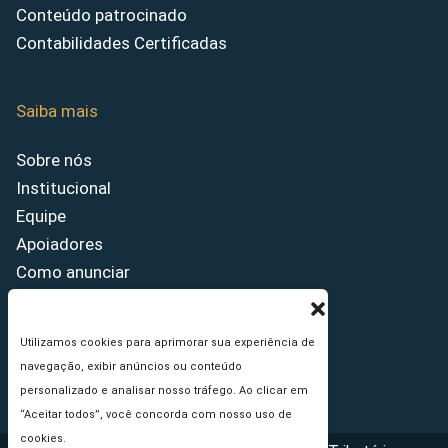
Conteúdo patrocinado
Contabilidades Certificadas
Saiba mais
Sobre nós
Institucional
Equipe
Apoiadores
Como anunciar
Fale conosco
Termos de uso
Utilizamos cookies para aprimorar sua experiência de
Política de privacidade
navegação, exibir anúncios ou conteúdo
Princípios Editoriais
personalizado e analisar nosso tráfego. Ao clicar em
“Aceitar todos”, você concorda com nosso uso de
cookies.