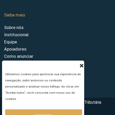
Saiba mais
Sobre nós
Institucional
Equipe
Apoiadores
Como anunciar
Fale conosco
Termos de uso
Utilizamos cookies para aprimorar sua experiência de
Política de privacidade
navegação, exibir anúncios ou conteúdo
Princípios Editoriais
personalizado e analisar nosso tráfego. Ao clicar em
“Aceitar todos”, você concorda com nosso uso de
cookies.
Copyright © 2026 - Portal da Reforma Tributária