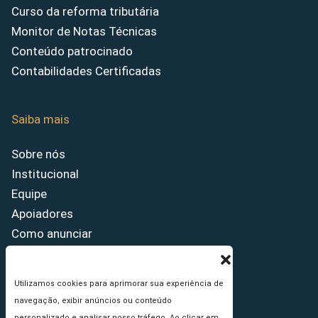
Curso da reforma tributária
Monitor de Notas Técnicas
Conteúdo patrocinado
Contabilidades Certificadas
Saiba mais
Sobre nós
Institucional
Equipe
Apoiadores
Como anunciar
Fale conosco
Termos de uso
Utilizamos cookies para aprimorar sua experiência de
Política de privacidade
navegação, exibir anúncios ou conteúdo
Princípios Editoriais
personalizado e analisar nosso tráfego. Ao clicar em