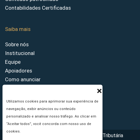
Contabilidades Certificadas
Saiba mais
Sobre nós
Institucional
Equipe
Apoiadores
Como anunciar
Fale conosco
Termos de uso
Utilizamos cookies para aprimorar sua experiência de
Política de privacidade
navegação, exibir anúncios ou conteúdo
Princípios Editoriais
personalizado e analisar nosso tráfego. Ao clicar em
“Aceitar todos”, você concorda com nosso uso de
cookies.
Copyright © 2026 - Portal da Reforma Tributária