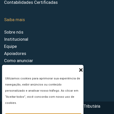
Contabilidades Certificadas
Saiba mais
Sobre nós
Institucional
Equipe
Apoiadores
Como anunciar
Fale conosco
Termos de uso
Utilizamos cookies para aprimorar sua experiência de
Política de privacidade
navegação, exibir anúncios ou conteúdo
Princípios Editoriais
personalizado e analisar nosso tráfego. Ao clicar em
“Aceitar todos”, você concorda com nosso uso de
cookies.
Copyright © 2026 - Portal da Reforma Tributária