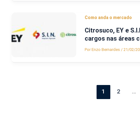
Como anda o mercado
Citrosuco, EY e S.
cargos nas áreas co
Por
Enzo Bernardes
/
21/02/20
1
2
…