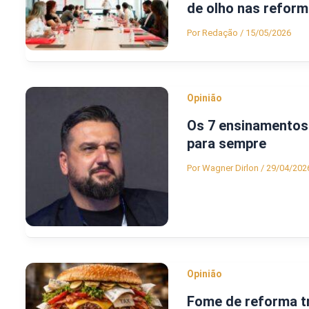
de olho nas reform
Por
Redação
/
15/05/2026
Opinião
Os 7 ensinamentos d
para sempre
Por
Wagner Dirlon
/
29/04/202
Opinião
Fome de reforma tr