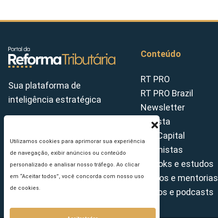
Conteúdo
RT PRO
Sua plataforma de
RT PRO Brazil
inteligência estratégica
Newsletter
Revista
Tax Capital
Utilizamos cookies para aprimorar sua experiência
Colunistas
de navegação, exibir anúncios ou conteúdo
E-books e estudos
personalizado e analisar nosso tráfego. Ao clicar
Cursos e mentorias
em “Aceitar todos”, você concorda com nosso uso
de cookies.
Vídeos e podcasts