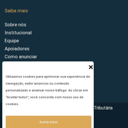
Saiba mais
Sobre nós
Institucional
Equipe
Apoiadores
Como anunciar
Fale conosco
Termos de uso
Utilizamos cookies para aprimorar sua experiência de
Política de privacidade
navegação, exibir anúncios ou conteúdo
Princípios Editoriais
personalizado e analisar nosso tráfego. Ao clicar em
“Aceitar todos”, você concorda com nosso uso de
cookies.
Copyright © 2026 - Portal da Reforma Tributária
Aceitar todos