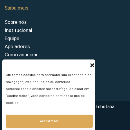
Saiba mais
Sobre nós
Institucional
Equipe
Apoiadores
Como anunciar
Fale conosco
Termos de uso
Utilizamos cookies para aprimorar sua experiência de
Política de privacidade
navegação, exibir anúncios ou conteúdo
Princípios Editoriais
personalizado e analisar nosso tráfego. Ao clicar em
“Aceitar todos”, você concorda com nosso uso de
cookies.
Copyright © 2026 - Portal da Reforma Tributária
Aceitar todos