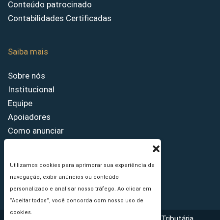
Conteúdo patrocinado
Contabilidades Certificadas
Saiba mais
Sobre nós
Institucional
Equipe
Apoiadores
Como anunciar
Fale conosco
Termos de uso
Utilizamos cookies para aprimorar sua experiência de
Política de privacidade
navegação, exibir anúncios ou conteúdo
Princípios Editoriais
personalizado e analisar nosso tráfego. Ao clicar em
“Aceitar todos”, você concorda com nosso uso de
cookies.
Copyright © 2026 - Portal da Reforma Tributária