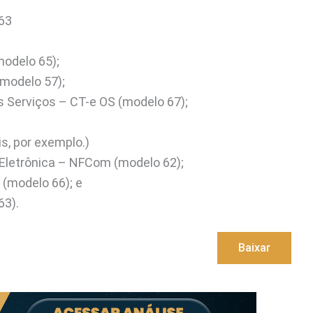
63
modelo 65);
modelo 57);
 Serviços – CT-e OS (modelo 67);
s, por exemplo.)
Eletrônica – NFCom (modelo 62);
 (modelo 66); e
63).
Baixar