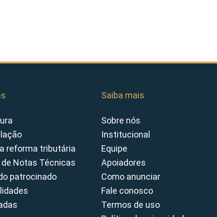
es
Saiba mais
ura
Sobre nós
slação
Institucional
a reforma tributária
Equipe
 de Notas Técnicas
Apoiadores
o patrocinado
Como anunciar
lidades
Fale conosco
cadas
Termos de uso