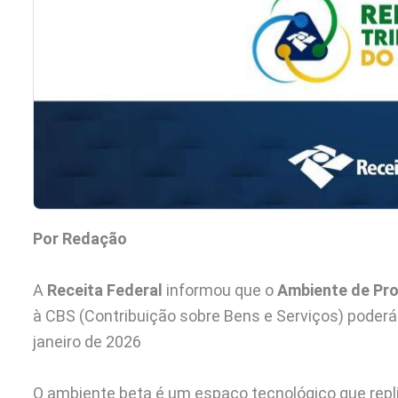
Por Redação
A
Receita Federal
informou que o
Ambiente de Pr
à CBS (Contribuição sobre Bens e Serviços) poderá 
janeiro de 2026
O ambiente beta é um espaço tecnológico que repli