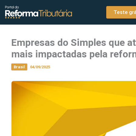
o
Ir para o conteúdo
conteúdo
Teste grá
Empresas do Simples que a
mais impactadas pela refor
Brasil
04/09/2025