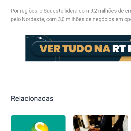
Por regiões, o Sudeste lidera com 9,2 milhões de em
pelo Nordeste, com 3,0 milhões de negócios em op
Relacionadas