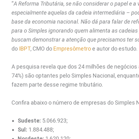
“
A Reforma Tributária, se não considerar o papel e 
especialmente aquelas da cadeia intermediária – pod
base da economia nacional. Não dá para falar de ref
para o Simples ignorando quem alimenta as cadeias 
buscam demonstrar a atenção que precisamos ter s
do
IBPT
, CMO do
Empresômetro
e autor do estudo.
A pesquisa revela que dos 24 milhões de negócios 
74%) são optantes pelo Simples Nacional, enquant
fazem parte desse regime tributário.
Confira abaixo o número de empresas do Simples Na
Sudeste:
5.066.923;
Sul:
1.884.488;
Nordeste:
1.620.120;