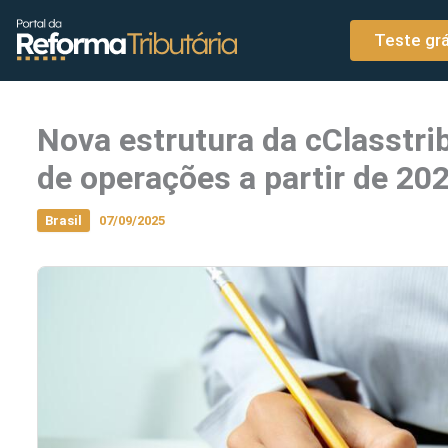
o
Ir para o conteúdo
conteúdo
Teste grá
Nova estrutura da cClasstrib
de operações a partir de 20
Brasil
07/09/2025