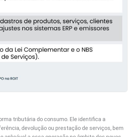
rma tributária do consumo. Ele identifica a
ferência, devolução ou prestação de serviços, bem
io aplicável a essa operação no âmbito dos novos