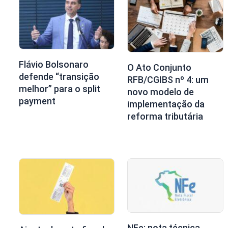
Flávio Bolsonaro
O Ato Conjunto
defende “transição
RFB/CGIBS nº 4: um
melhor” para o split
novo modelo de
payment
implementação da
reforma tributária
NFe: nota técnica