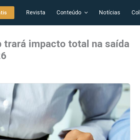
Revista
Conteúdo
Notícias
Col
tis
 trará impacto total na saída
26