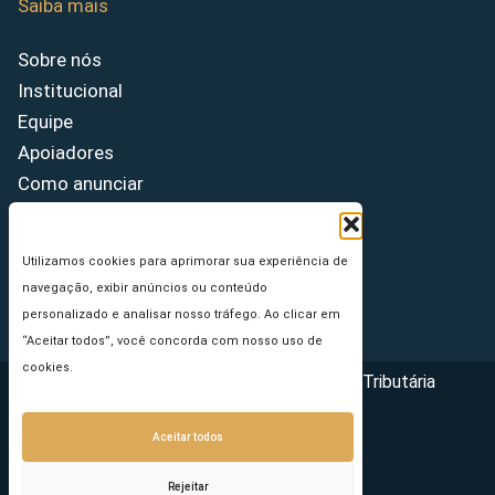
Saiba mais
Sobre nós
Institucional
Equipe
Apoiadores
Como anunciar
Fale conosco
Termos de uso
Utilizamos cookies para aprimorar sua experiência de
Política de privacidade
navegação, exibir anúncios ou conteúdo
Princípios Editoriais
personalizado e analisar nosso tráfego. Ao clicar em
“Aceitar todos”, você concorda com nosso uso de
cookies.
Copyright © 2026 - Portal da Reforma Tributária
Aceitar todos
Rejeitar