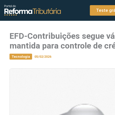
o
Ir para o conteúdo
conteúdo
Teste grá
EFD-Contribuições segue vál
mantida para controle de cr
Tecnologia
05/02/2026