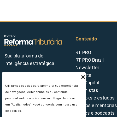
Conteúdo
RT PRO
Sua plataforma de
RT PRO Brazil
inteligência estratégica
Newsletter
Revista
Tax Capital
Utilizamos cookies para aprimorar sua experiência
Colunistas
de navegação, exibir anúncios ou conteúdo
E-books e estudos
personalizado e analisar nosso tráfego. Ao clicar
Cursos e mentorias
em “Aceitar todos”, você concorda com nosso uso
de cookies.
Vídeos e podcasts