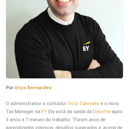
Por
Enzo Bernardes
O administrador e contador
Vitor Canivello
é o novo
Tax Manager na
EY
. Ele está de saída da
Deloitte
após
3 anos e 7 meses de trabalho: “
Foram anos de
aprendizados intensos, desafios superados e, acima de