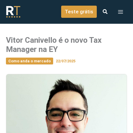
o
Ir para o conteúdo
conteúdo
Teste grátis
Vitor Canivello é o novo Tax
Manager na EY
Como anda o mercado
22/07/2025