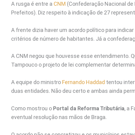
A rusga é entre a
CNM
(Confederação Nacional de 
Prefeitos). Diz respeito à indicação de 27 represe
A frente dizia haver um acordo político para indic
critérios de número de habitantes. Já a confederaç
A CNM negou que houvesse esse entendimento. Que
Tampouco o projeto de lei complementar determina
A equipe do ministro
Fernando Haddad
tentou inte
duas entidades. Não deu certo e ambas ainda p
Como mostrou o
Portal da Reforma Tributária
, a 
eventual resolução nas mãos de Braga.
O acordo não se concretizou e os municípios estava