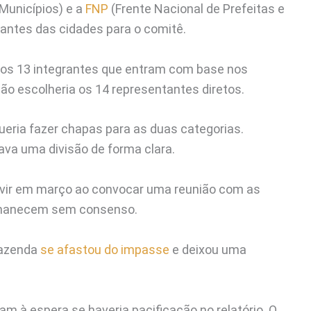
Municípios) e a
FNP
(Frente Nacional de Prefeitas e
ntantes das cidades para o comitê.
ar os 13 integrantes que entram com base nos
ão escolheria os 14 representantes diretos.
ria fazer chapas para as duas categorias.
va uma divisão de forma clara.
rvir em março ao convocar uma reunião com as
ermanecem sem consenso.
Fazenda
se afastou do impasse
e deixou uma
m à espera se haveria pacificação no relatório. O