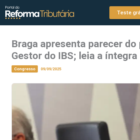
o
Ir para o conteúdo
conteúdo
Teste grá
Braga apresenta parecer do 
Gestor do IBS; leia a íntegra
Congresso
09/09/2025