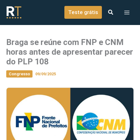
o
Ir para o conteúdo
conteúdo
Teste grátis
Braga se reúne com FNP e CNM
horas antes de apresentar parecer
do PLP 108
Congresso
09/09/2025