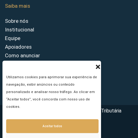
Saiba mais
Sobre nós
Institucional
Equipe
Apoiadores
Como anunciar
Fale conosco
Termos de uso
Utilizamos cookies para aprimorar sua experiência de
Política de privacidade
navegação, exibir anúncios ou conteúdo
Princípios Editoriais
personalizado e analisar nosso tráfego. Ao clicar em
“Aceitar todos”, você concorda com nosso uso de
cookies.
Copyright © 2026 - Portal da Reforma Tributária
Aceitar todos