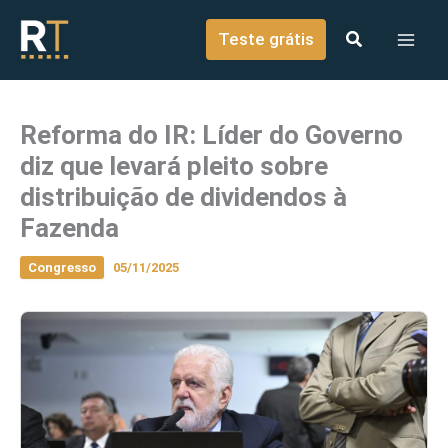
o
Ir para o conteúdo
conteúdo
Teste grátis
Reforma do IR: Líder do Governo
diz que levará pleito sobre
distribuição de dividendos à
Fazenda
Congresso
05/11/2025