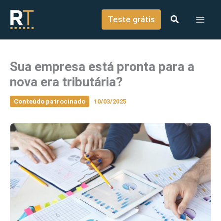
o
Ir para o conteúdo
conteúdo
Teste grátis
Sua empresa está pronta para a
nova era tributária?
Conteúdo patrocinado
10/03/2025