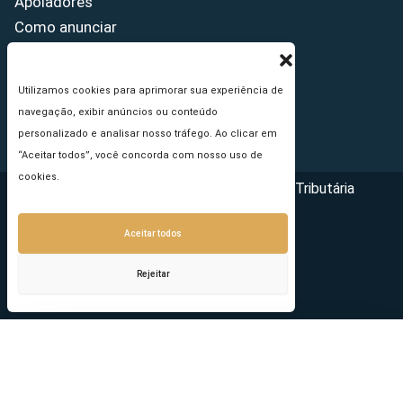
Apoiadores
Como anunciar
Fale conosco
Termos de uso
Utilizamos cookies para aprimorar sua experiência de
Política de privacidade
navegação, exibir anúncios ou conteúdo
Princípios Editoriais
personalizado e analisar nosso tráfego. Ao clicar em
“Aceitar todos”, você concorda com nosso uso de
cookies.
Copyright © 2026 - Portal da Reforma Tributária
Aceitar todos
Rejeitar
Seu e-mail