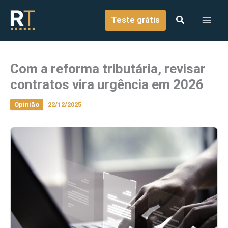
o
Ir para o conteúdo
conteúdo
Teste grátis
Com a reforma tributária, revisar
contratos vira urgência em 2026
Opinião
22/12/2025