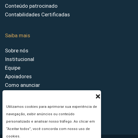
Conteúdo patrocinado
Contabilidades Certificadas
Saiba mais
Sobre nós
Institucional
Equipe
Apoiadores
Como anunciar
Fale conosco
Termos de uso
Utilizamos cookies para aprimorar sua experiência de
Política de privacidade
navegação, exibir anúncios ou conteúdo
Princípios Editoriais
personalizado e analisar nosso tráfego. Ao clicar em
“Aceitar todos”, você concorda com nosso uso de
cookies.