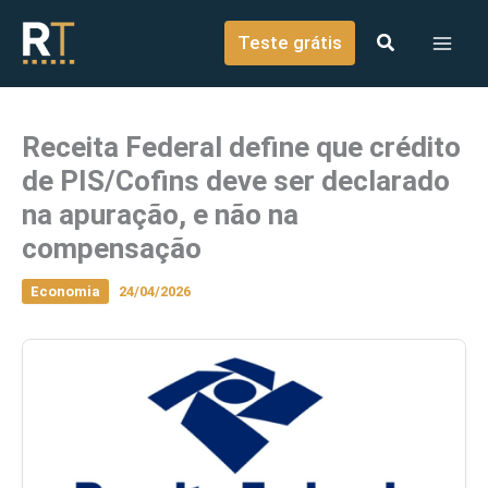
o
Ir para o conteúdo
conteúdo
Teste grátis
Receita Federal define que crédito
de PIS/Cofins deve ser declarado
na apuração, e não na
compensação
Economia
24/04/2026