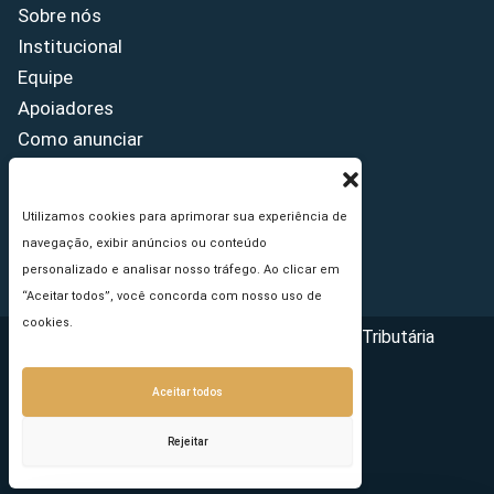
Sobre nós
Institucional
Equipe
Apoiadores
Como anunciar
Fale conosco
Termos de uso
Utilizamos cookies para aprimorar sua experiência de
Política de privacidade
navegação, exibir anúncios ou conteúdo
Princípios Editoriais
personalizado e analisar nosso tráfego. Ao clicar em
“Aceitar todos”, você concorda com nosso uso de
cookies.
Copyright © 2026 - Portal da Reforma Tributária
Aceitar todos
Rejeitar