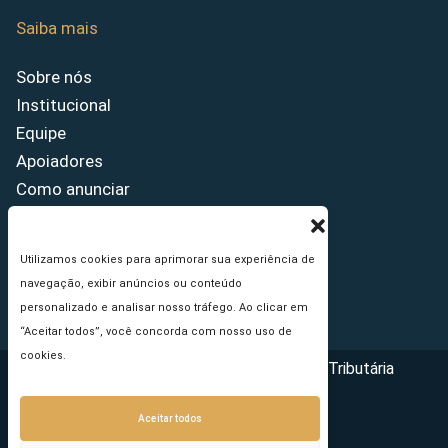
Saiba mais
Sobre nós
Institucional
Equipe
Apoiadores
Como anunciar
Fale conosco
Termos de uso
Utilizamos cookies para aprimorar sua experiência de
Política de privacidade
navegação, exibir anúncios ou conteúdo
Princípios Editoriais
personalizado e analisar nosso tráfego. Ao clicar em
“Aceitar todos”, você concorda com nosso uso de
cookies.
Copyright © 2026 - Portal da Reforma Tributária
Aceitar todos