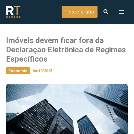
o
Ir para o conteúdo
conteúdo
Teste grátis
Imóveis devem ficar fora da
Declaração Eletrônica de Regimes
Específicos
Economia
06/10/2025