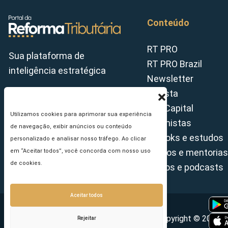
Conteúdo
RT PRO
Sua plataforma de
RT PRO Brazil
inteligência estratégica
Newsletter
Revista
Tax Capital
Utilizamos cookies para aprimorar sua experiência
Colunistas
de navegação, exibir anúncios ou conteúdo
E-books e estudos
personalizado e analisar nosso tráfego. Ao clicar
Cursos e mentorias
em “Aceitar todos”, você concorda com nosso uso
de cookies.
Vídeos e podcasts
Aceitar todos
Copyright © 2026 - 
Rejeitar