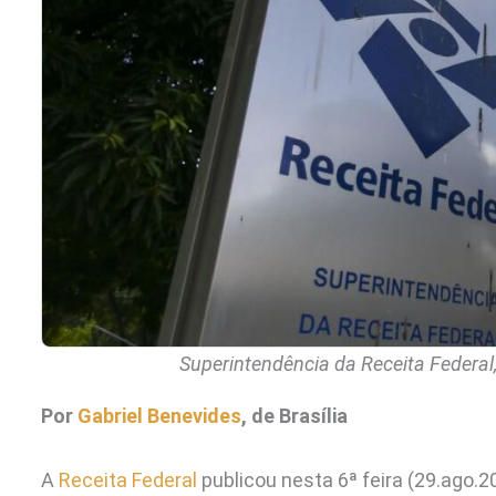
Superintendência da Receita Federal, 
Por
Gabriel Benevides
, de Brasília
A
Receita Federal
publicou nesta 6ª feira (29.ago.