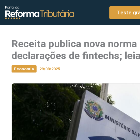
o
Ir para o conteúdo
conteúdo
Teste grá
Receita publica nova norma 
declarações de fintechs; le
Economia
29/08/2025