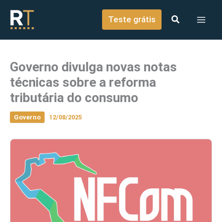
o
Ir para o conteúdo
conteúdo
Teste grátis
Governo divulga novas notas
técnicas sobre a reforma
tributária do consumo
Governo
12/08/2025