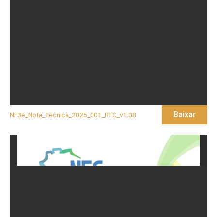
Baixar
NF3e_Nota_Tecnica_2025_001_RTC_v1.08