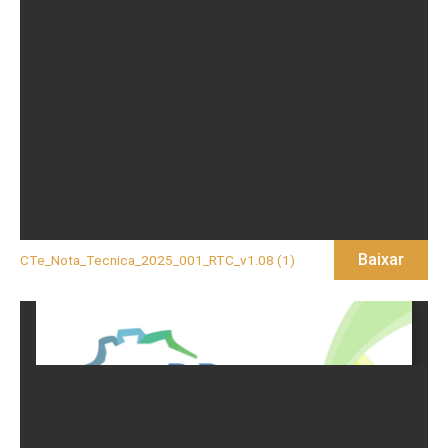
Baixar
CTe_Nota_Tecnica_2025_001_RTC_v1.08 (1)