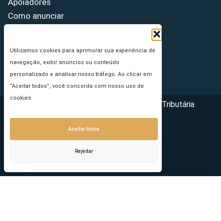
Apoiadores
Como anunciar
Fale conosco
Termos de uso
Utilizamos cookies para aprimorar sua experiência de
Política de privacidade
navegação, exibir anúncios ou conteúdo
Princípios Editoriais
personalizado e analisar nosso tráfego. Ao clicar em
“Aceitar todos”, você concorda com nosso uso de
cookies.
Copyright © 2026 - Portal da Reforma Tributária
Aceitar todos
Rejeitar
Seu e-mail