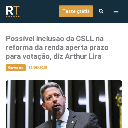
o
Ir para o conteúdo
conteúdo
Teste grátis
Possível inclusão da CSLL na
reforma da renda aperta prazo
para votação, diz Arthur Lira
Governo
12/08/2025