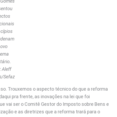
s Gomes
sentou
ectos
cionais
ncípios
rdenam
novo
tema
tário.
 Aleff
s/Sefaz
disso. Trouxemos o aspecto técnico do que a reforma
qui pra frente, as inovações na lei que foi
 que vai ser o Comitê Gestor do Imposto sobre Bens e
lização e as diretrizes que a reforma trará para o