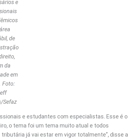
ários e
sionais
dêmicos
área
bil, de
stração
ireito,
m da
dade em
. Foto:
eff
/Sefaz
issionais e estudantes com especialistas. Esse é o
eiro, o tema foi um tema muito atual e todos
ributária já vai estar em vigor totalmente”, disse a