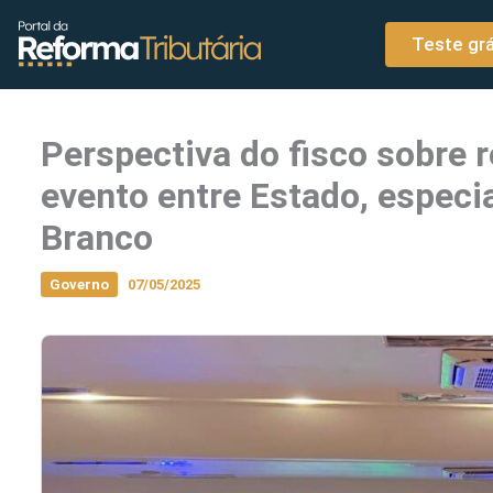
o
Ir para o conteúdo
conteúdo
Teste grá
Perspectiva do fisco sobre r
evento entre Estado, especi
Branco
Governo
07/05/2025