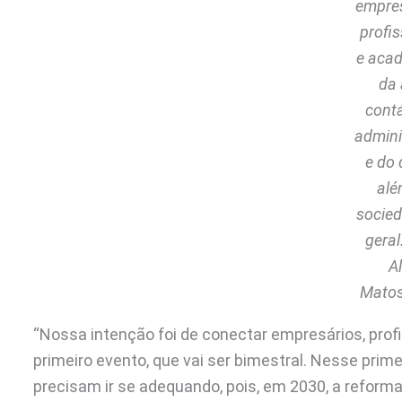
empres
profis
e aca
da 
contá
admini
e do d
alé
socie
geral
Al
Matos
“Nossa intenção foi de conectar empresários, prof
primeiro evento, que vai ser bimestral. Nesse prim
precisam ir se adequando, pois, em 2030, a reforma t