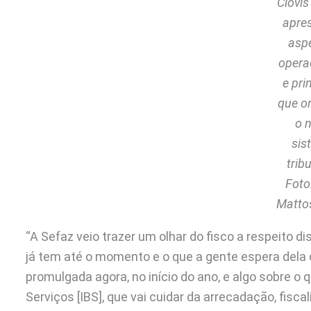
Clóvi
apre
asp
opera
e pri
que o
o 
sis
tribu
Foto:
Matto
“A Sefaz veio trazer um olhar do fisco a respeito 
já tem até o momento e o que a gente espera dela da
promulgada agora, no início do ano, e algo sobre o
Serviços [IBS], que vai cuidar da arrecadação, fisca