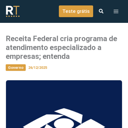
o
Ir para o conteúdo
conteúdo
Teste grátis
Receita Federal cria programa de
atendimento especializado a
empresas; entenda
Governo
26/12/2025