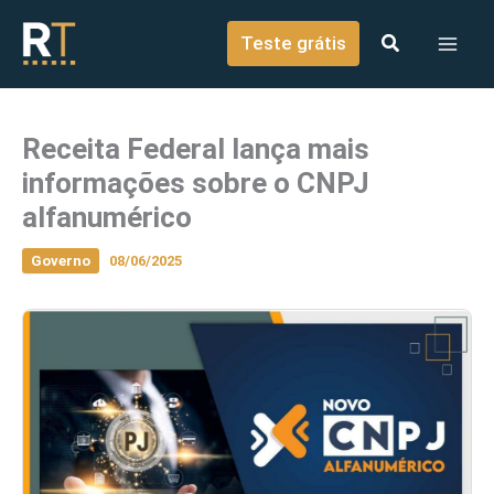
o
Ir para o conteúdo
conteúdo
Teste grátis
Receita Federal lança mais
informações sobre o CNPJ
alfanumérico
Governo
08/06/2025