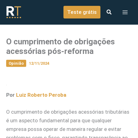
o
Ir para o conteúdo
conteúdo
Teste grátis
O cumprimento de obrigações
acessórias pós-reforma
Opinião
12/11/2024
Por
Luiz Roberto Peroba
O cumprimento de obrigações acessórias tributárias
é um aspecto fundamental para que qualquer
empresa possa operar de maneira regular e evitar
problemas com o fisco, garantindo transparência ao