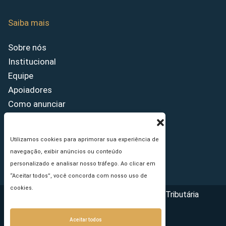
Saiba mais
Sobre nós
Institucional
Equipe
Apoiadores
Como anunciar
Fale conosco
Termos de uso
Utilizamos cookies para aprimorar sua experiência de
Política de privacidade
navegação, exibir anúncios ou conteúdo
Princípios Editoriais
personalizado e analisar nosso tráfego. Ao clicar em
“Aceitar todos”, você concorda com nosso uso de
cookies.
Copyright © 2026 - Portal da Reforma Tributária
Aceitar todos