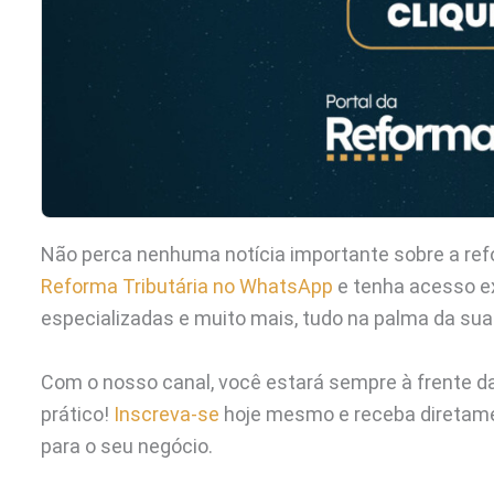
Não perca nenhuma notícia importante sobre a refo
Reforma Tributária no WhatsApp
e tenha acesso ex
especializadas e muito mais, tudo na palma da su
Com o nosso canal, você estará sempre à frente da
prático!
Inscreva-se
hoje mesmo e receba diretame
para o seu negócio.