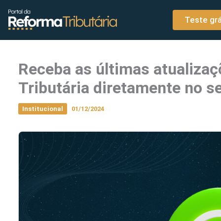
o
Ir para o conteúdo
conteúdo
Teste grá
Receba as últimas atualiza
Tributária diretamente no 
Institucional
01/12/2024