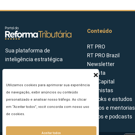
Conteúdo
RT PRO
Sua plataforma de
RT PRO Brazil
inteligência estratégica
Newsletter
Revista
Tax Capital
Utilizamos cookies para aprimorar sua experiência
Colunistas
de navegação, exibir anúncios ou conteúdo
E-books e estudos
personalizado e analisar nosso tráfego. Ao clicar
Cursos e mentorias
em “Aceitar todos”, você concorda com nosso uso
de cookies.
Vídeos e podcasts
Aceitar todos