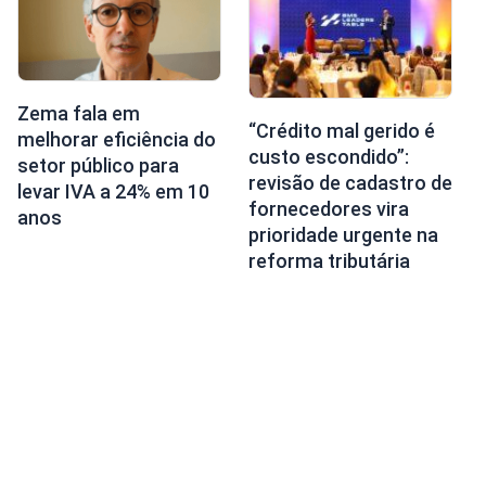
Zema fala em
“Crédito mal gerido é
melhorar eficiência do
custo escondido”:
setor público para
revisão de cadastro de
levar IVA a 24% em 10
fornecedores vira
anos
prioridade urgente na
reforma tributária