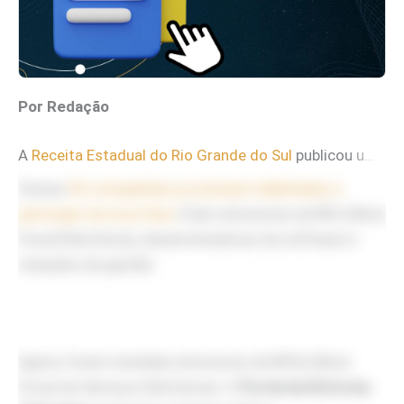
Por Redação
A
Receita Estadual do Rio Grande do Sul
publicou uma lista complementar com mais 131 empresas habilitadas a participar da 2ª etapa do piloto do sistema de apuração do IBS (Imposto sobre Bens e Serviços).
Outras
90 companhias já estavam habilitadas a
participar da nova fase
. Eram emissoras de NFe (Nota
Fiscal Eletrônica), desenvolvedoras de software e
soluções de gestão.
Agora, foram incluídas emissoras de NFSe (Nota
Fiscal de Serviços Eletrônica). O
Portal da Reforma