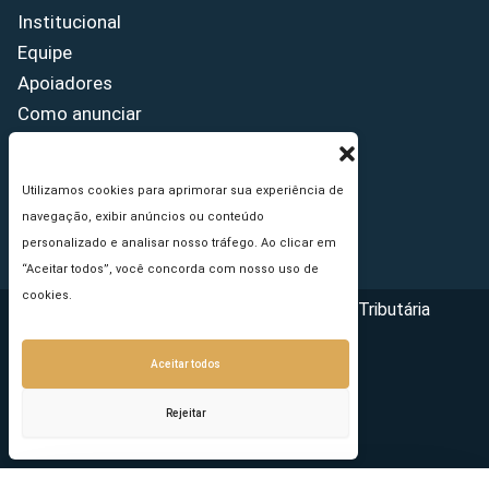
Institucional
Equipe
Apoiadores
Como anunciar
Fale conosco
Termos de uso
Utilizamos cookies para aprimorar sua experiência de
Política de privacidade
navegação, exibir anúncios ou conteúdo
Princípios Editoriais
personalizado e analisar nosso tráfego. Ao clicar em
“Aceitar todos”, você concorda com nosso uso de
cookies.
Copyright © 2026 - Portal da Reforma Tributária
Aceitar todos
Rejeitar
Seu e-mail