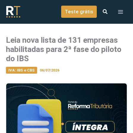
o
Ir para o conteúdo
conteúdo
Teste grátis
Leia nova lista de 131 empresas
habilitadas para 2ª fase do piloto
do IBS
IVA: IBS e CBS
06/07/2026