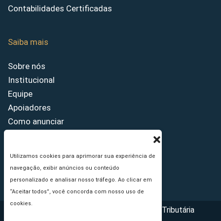
Contabilidades Certificadas
Saiba mais
Sobre nós
Institucional
Equipe
Apoiadores
Como anunciar
Fale conosco
Termos de uso
Utilizamos cookies para aprimorar sua experiência de
Política de privacidade
navegação, exibir anúncios ou conteúdo
Princípios Editoriais
personalizado e analisar nosso tráfego. Ao clicar em
“Aceitar todos”, você concorda com nosso uso de
cookies.
Copyright © 2026 - Portal da Reforma Tributária