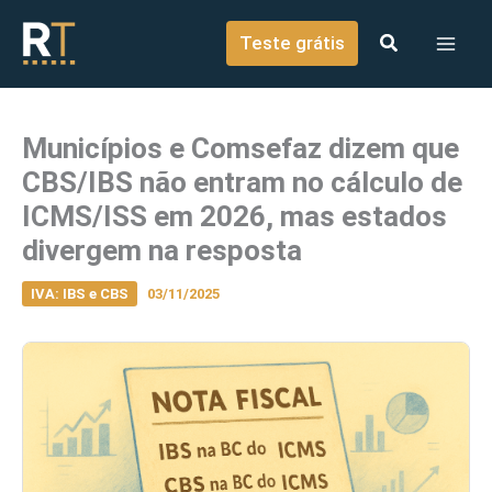
o
Ir para o conteúdo
conteúdo
Teste grátis
Municípios e Comsefaz dizem que
CBS/IBS não entram no cálculo de
ICMS/ISS em 2026, mas estados
divergem na resposta
IVA: IBS e CBS
03/11/2025