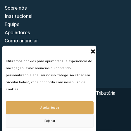
Sobre nós
Institucional
Equipe
Apoiadores
Como anunciar
Fale conosco
Termos de uso
Utilizamos cookies para aprimorar sua experiência de
Política de privacidade
navegação, exibir anúncios ou conteúdo
Princípios Editoriais
personalizado e analisar nosso tráfego. Ao clicar em
“Aceitar todos”, você concorda com nosso uso de
cookies.
Copyright © 2026 - Portal da Reforma Tributária
Aceitar todos
Rejeitar