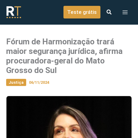
o
Ir para o conteúdo
conteúdo
Teste grátis
Fórum de Harmonização trará
maior segurança jurídica, afirma
procuradora-geral do Mato
Grosso do Sul
Justiça
06/11/2024