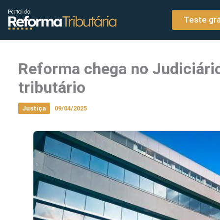
o
Ir para o conteúdo
conteúdo
Teste grá
Reforma chega no Judiciário
tributário
Justiça
09/04/2025