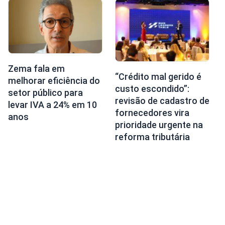
Zema fala em
“Crédito mal gerido é
melhorar eficiência do
custo escondido”:
setor público para
revisão de cadastro de
levar IVA a 24% em 10
fornecedores vira
anos
prioridade urgente na
reforma tributária