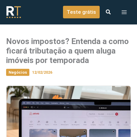
o
Ir para o conteúdo
conteúdo
Teste grátis
Novos impostos? Entenda a como
ficará tributação a quem aluga
imóveis por temporada
Negócios
12/02/2026