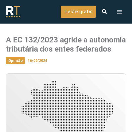
o
Ir para o conteúdo
conteúdo
Teste grátis
A EC 132/2023 agride a autonomia
tributária dos entes federados
Opinião
16/09/2024