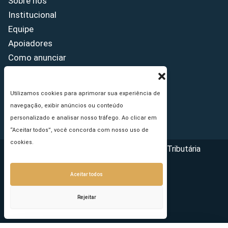
Sobre nós
Institucional
Equipe
Apoiadores
Como anunciar
Fale conosco
Termos de uso
Utilizamos cookies para aprimorar sua experiência de
Política de privacidade
navegação, exibir anúncios ou conteúdo
Princípios Editoriais
personalizado e analisar nosso tráfego. Ao clicar em
“Aceitar todos”, você concorda com nosso uso de
cookies.
Copyright © 2026 - Portal da Reforma Tributária
Aceitar todos
Rejeitar
Seu e-mail