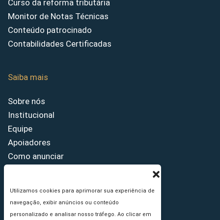
Curso da reforma tributária
Monitor de Notas Técnicas
Conteúdo patrocinado
Contabilidades Certificadas
Saiba mais
Sobre nós
Institucional
Equipe
Apoiadores
Como anunciar
Fale conosco
Termos de uso
Utilizamos cookies para aprimorar sua experiência de
Política de privacidade
navegação, exibir anúncios ou conteúdo
Princípios Editoriais
personalizado e analisar nosso tráfego. Ao clicar em