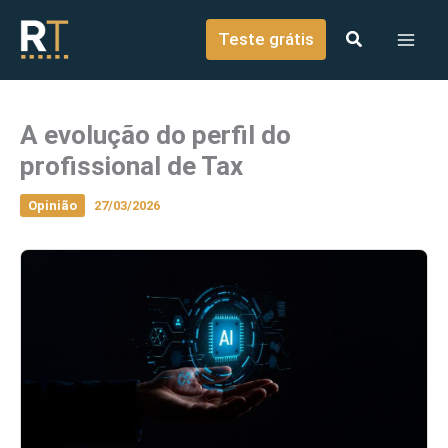
o
Ir para o conteúdo
conteúdo
Teste grátis
A evolução do perfil do
profissional de Tax
Opinião
27/03/2026