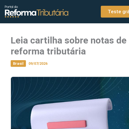
o
Ir para o conteúdo
conteúdo
Teste grá
Leia cartilha sobre notas de
reforma tributária
Brasil
09/07/2026