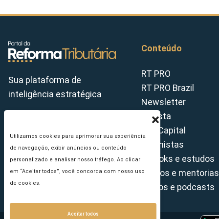
Conteúdo
RT PRO
Sua plataforma de
RT PRO Brazil
inteligência estratégica
Newsletter
Revista
Tax Capital
Utilizamos cookies para aprimorar sua experiência
Colunistas
de navegação, exibir anúncios ou conteúdo
E-books e estudos
personalizado e analisar nosso tráfego. Ao clicar
Cursos e mentorias
em “Aceitar todos”, você concorda com nosso uso
de cookies.
Vídeos e podcasts
Aceitar todos