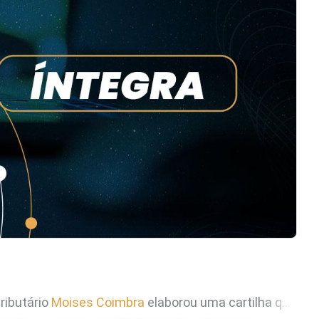
tributário
Moises Coimbra
elaborou uma cartilha que explica como vão funcionar a ND (Nota de Débito) e a NC (Nota de Crédito) com a reforma tributária do consumo.