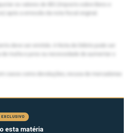
ustar os valores de IBS (Imposto sobre Bens e
) após a emissão da nota fiscal original.
nto deve ser emitido. A Nota de Débito pode ser
de multa e juros ou necessidade de aumentar o
o em casos como devoluções, recusa de mercadorias
 EXCLUSIVO
o esta matéria