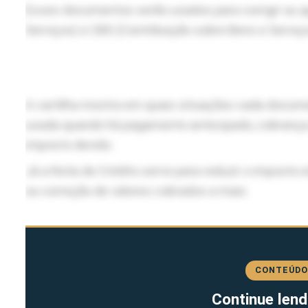
Esses documentos serão usados para corrigir ou aj
Serviços) e CBS (Contribuição sobre Bens e Serviços
A cartilha mostra em quais situações cada docume
usada quando há pagamento antecipado, cobrança 
imposto devido.
Já a Nota de Crédito serve para reduzir o impost
ou correção de valores cobrados a mais.
CONTEÚDO
Continue lend