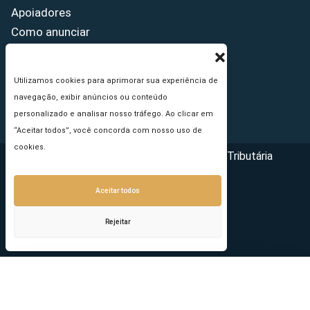
Apoiadores
Como anunciar
Fale conosco
Termos de uso
Utilizamos cookies para aprimorar sua experiência de
Política de privacidade
navegação, exibir anúncios ou conteúdo
Princípios Editoriais
personalizado e analisar nosso tráfego. Ao clicar em
“Aceitar todos”, você concorda com nosso uso de
cookies.
Copyright © 2026 - Portal da Reforma Tributária
Aceitar todos
Rejeitar
Seu e-mail